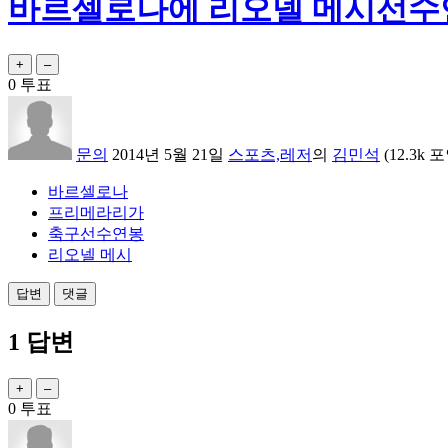
바르셀로나에 리오넬 메시선수
0
투표
문의
2014년 5월 21일
스포츠,레저
의
김민석
(
12.3k
포
바르셀로나
프리메라리가
축구선수연봉
리오넬 메시
1
답변
0
투표