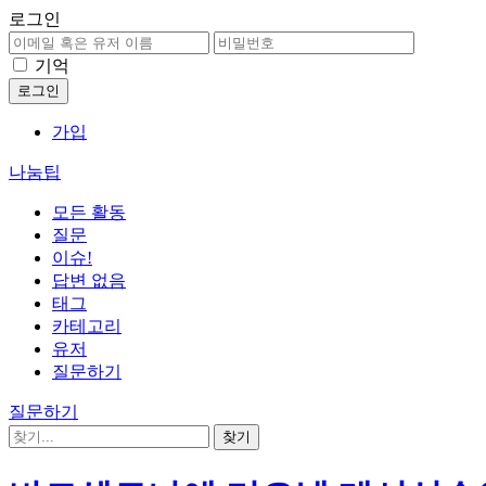
로그인
기억
가입
나눔팁
모든 활동
질문
이슈!
답변 없음
태그
카테고리
유저
질문하기
질문하기