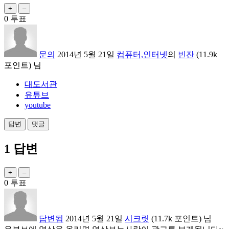
0
투표
문의
2014년 5월 21일
컴퓨터,인터넷
의
빈잔
(
11.9k
포인트)
님
대도서관
유튜브
youtube
1
답변
0
투표
답변됨
2014년 5월 21일
시크릿
(
11.7k
포인트)
님