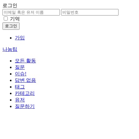
로그인
기억
가입
나눔팁
모든 활동
질문
이슈!
답변 없음
태그
카테고리
유저
질문하기