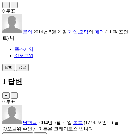
0
투표
문의
2014년 5월 21일
게임,오락
의
메딕
(
11.0k
포인
트)
님
플스게임
갓오브워
1
답변
0
투표
답변됨
2014년 5월 21일
톡톡
(
12.9k
포인트)
님
갓오브워 주인공 이름은 크레이토스 입니다