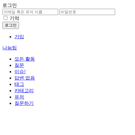
로그인
기억
가입
나눔팁
모든 활동
질문
이슈!
답변 없음
태그
카테고리
유저
질문하기