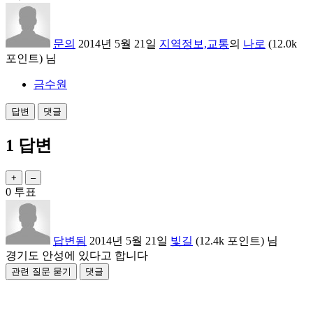
문의
2014년 5월 21일
지역정보,교통
의
나로
(
12.0k
포인트)
님
금수원
1
답변
0
투표
답변됨
2014년 5월 21일
빛길
(
12.4k
포인트)
님
경기도 안성에 있다고 합니다