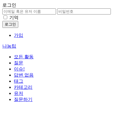
로그인
기억
가입
나눔팁
모든 활동
질문
이슈!
답변 없음
태그
카테고리
유저
질문하기