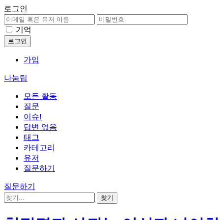
로그인
기억
가입
나눔팁
모든 활동
질문
이슈!
답변 없음
태그
카테고리
유저
질문하기
질문하기