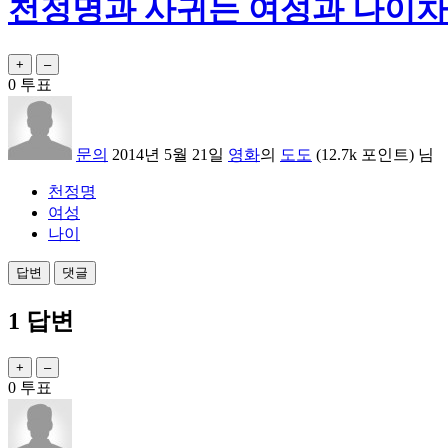
천정명과 사귀는 여성과 나이차
0
투표
문의
2014년 5월 21일
영화
의
도도
(
12.7k
포인트)
님
천정명
여성
나이
1
답변
0
투표