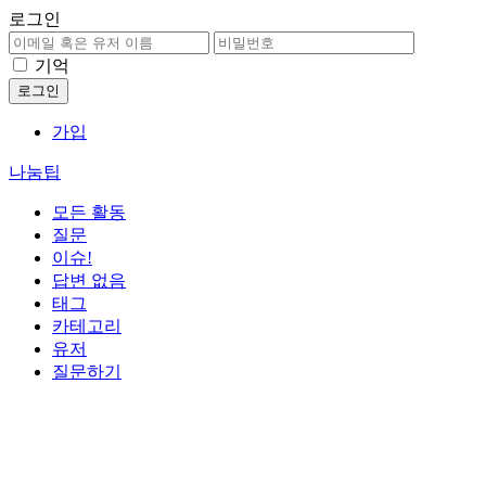
로그인
기억
가입
나눔팁
모든 활동
질문
이슈!
답변 없음
태그
카테고리
유저
질문하기