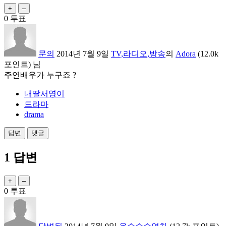
0
투표
문의
2014년 7월 9일
TV,라디오,방송
의
Adora
(
12.0k
포인트)
님
주연배우가 누구죠 ?
내딸서영이
드라마
drama
1
답변
0
투표