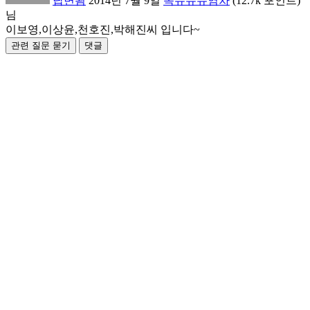
답변됨
2014년 7월 9일
옥슈슈슈염차
(
12.7k
포인트)
님
이보영,이상윤,천호진,박해진씨 입니다~