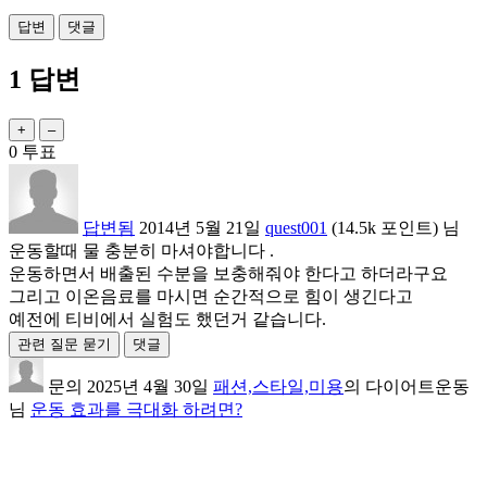
1
답변
0
투표
답변됨
2014년 5월 21일
quest001
(
14.5k
포인트)
님
운동할때 물 충분히 마셔야합니다 .
운동하면서 배출된 수분을 보충해줘야 한다고 하더라구요
그리고 이온음료를 마시면 순간적으로 힘이 생긴다고
예전에 티비에서 실험도 했던거 같습니다.
문의
2025년 4월 30일
패션,스타일,미용
의
다이어트운동
님
운동 효과를 극대화 하려면?