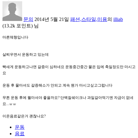
문의
2014년 5월 21일
패션,스타일,미용
의
illiab
(
13.2k
포인트)
님
마른체형입니다
살찌우면서 운동하고 있는데
빡새게 운동하고나면 갈증이 심하네요 운동중간중간 물은 입에 축일정도만 마시고
요
운동 후 물마셔도 갈증해소가 안되고 계속 뭔가 마시고싶고그럽니다
무튼 운동 후에 뭘마셔야 좋을까요? 단백질쉐이크나 과일갈아먹기엔 자금이 없네
요...ㅠㅠ
이온음료같은거 괜찮나요?
운동
음료