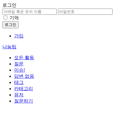
로그인
기억
가입
나눔팁
모든 활동
질문
이슈!
답변 없음
태그
카테고리
유저
질문하기