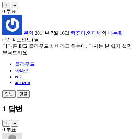
0
투표
문의
2014년 7월 16일
컴퓨터,인터넷
의
나눔팁
(
22.5k
포인트)
님
아마존 EC2 클라우드 서버라고 하는데, 아시는 분 쉽게 설명
부탁드려요.
클라우드
아마존
ec2
amazon
1
답변
0
투표