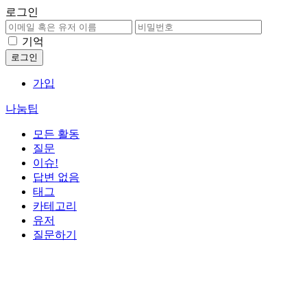
로그인
기억
가입
나눔팁
모든 활동
질문
이슈!
답변 없음
태그
카테고리
유저
질문하기