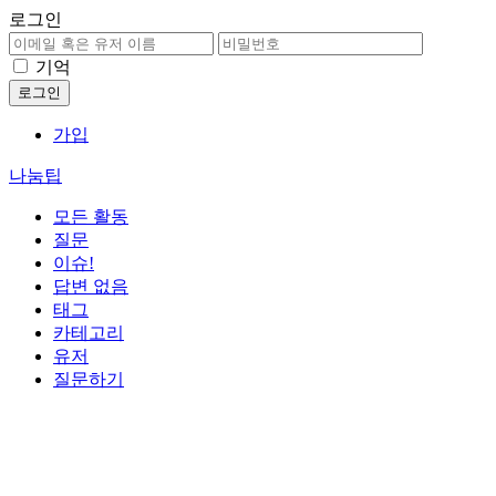
로그인
기억
가입
나눔팁
모든 활동
질문
이슈!
답변 없음
태그
카테고리
유저
질문하기