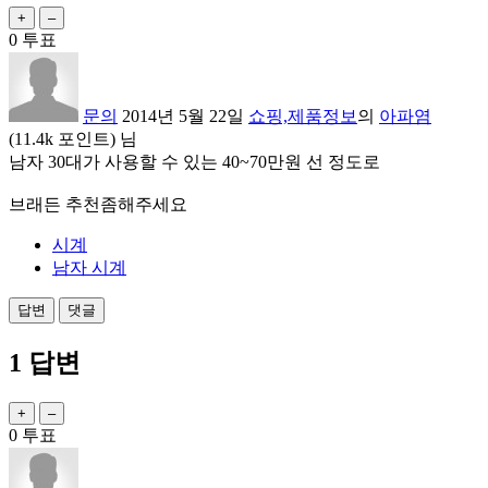
0
투표
문의
2014년 5월 22일
쇼핑,제품정보
의
아파염
(
11.4k
포인트)
님
남자 30대가 사용할 수 있는 40~70만원 선 정도로
브래든 추천좀해주세요
시계
남자 시계
1
답변
0
투표