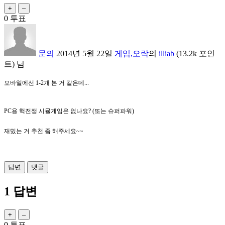
0
투표
문의
2014년 5월 22일
게임,오락
의
illiab
(
13.2k
포인
트)
님
모바일에선 1-2개 본 거 같은데...
PC용 핵전쟁 시뮬게임은 없나요? (또는 슈퍼파워)
재밌는 거 추천 좀 해주세요~~
1
답변
0
투표