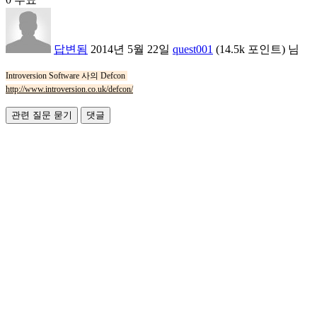
답변됨
2014년 5월 22일
quest001
(
14.5k
포인트)
님
Introversion Software 사의 Defcon
http://www.introversion.co.uk/defcon/