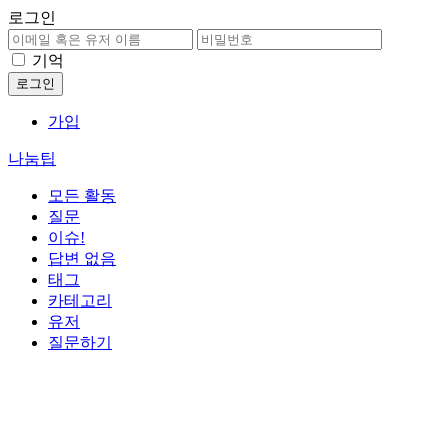
로그인
기억
가입
나눔팁
모든 활동
질문
이슈!
답변 없음
태그
카테고리
유저
질문하기