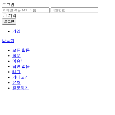
로그인
기억
가입
나눔팁
모든 활동
질문
이슈!
답변 없음
태그
카테고리
유저
질문하기