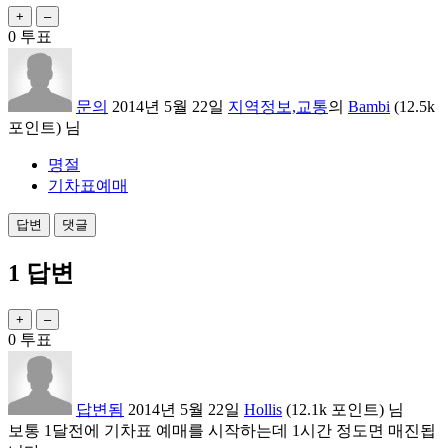
0
투표
문의
2014년 5월 22일
지역정보,교통
의
Bambi
(
12.5k
포인트)
님
명절
기차표예매
1
답변
0
투표
답변됨
2014년 5월 22일
Hollis
(
12.1k
포인트)
님
보통 1달전에 기차표 예매를 시작하는데 1시간 정도면 매진됩