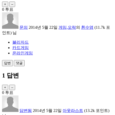
0
투표
문의
2014년 5월 22일
게임,오락
의
흰수염
(
11.7k
포
인트)
님
블리자드
카드게임
온라인게임
1
답변
0
투표
답변됨
2014년 5월 22일
아웃라스트
(
13.2k
포인트)