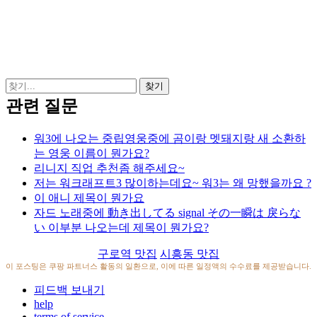
관련 질문
워3에 나오는 중립영웅중에 곰이랑 멧돼지랑 새 소환하
는 영웅 이름이 뭔가요?
리니지 직업 추천좀 해주세요~
저는 워크래프트3 많이하는데요~ 워3는 왜 망했을까요 ?
이 애니 제목이 뭔가요
자드 노래중에 動き出してる signal その一瞬は 戾らな
い 이부분 나오는데 제목이 뭔가요?
구로역 맛집
시흥동 맛집
이 포스팅은 쿠팡 파트너스 활동의 일환으로, 이에 따른 일정액의 수수료를 제공받습니다.
피드백 보내기
help
terms of service