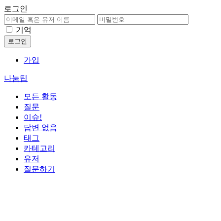
로그인
기억
가입
나눔팁
모든 활동
질문
이슈!
답변 없음
태그
카테고리
유저
질문하기