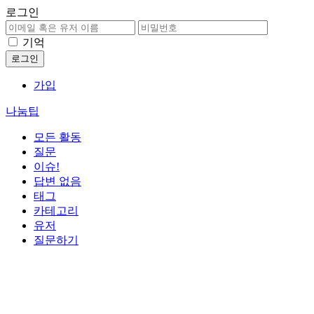
로그인
기억
가입
나눔팁
모든 활동
질문
이슈!
답변 없음
태그
카테고리
유저
질문하기