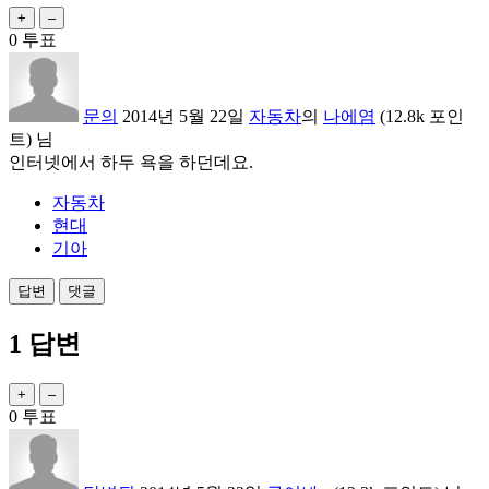
0
투표
문의
2014년 5월 22일
자동차
의
나에염
(
12.8k
포인
트)
님
인터넷에서 하두 욕을 하던데요.
자동차
현대
기아
1
답변
0
투표