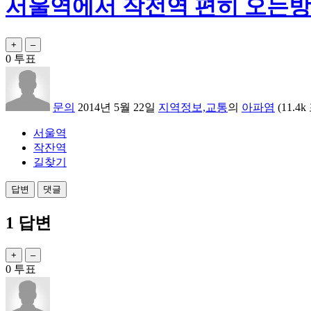
서울역에서 작전역 편히 오는
0
투표
문의
2014년 5월 22일
지역정보,교통
의
아파염
(
11.4k
서울역
작잔역
길찾기
1
답변
0
투표