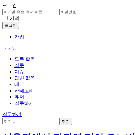
로그인
기억
가입
나눔팁
모든 활동
질문
이슈!
답변 없음
태그
카테고리
유저
질문하기
질문하기