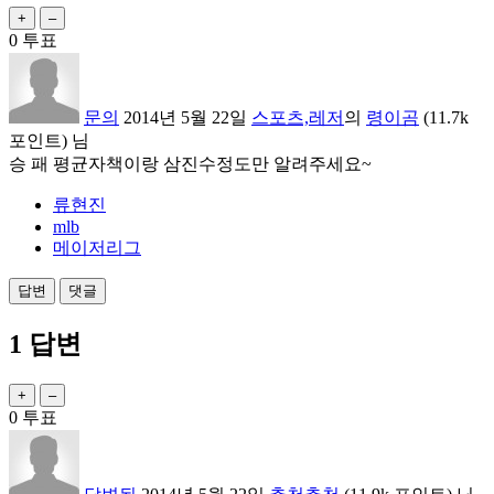
0
투표
문의
2014년 5월 22일
스포츠,레저
의
령이곰
(
11.7k
포인트)
님
승 패 평균자책이랑 삼진수정도만 알려주세요~
류현진
mlb
메이저리그
1
답변
0
투표