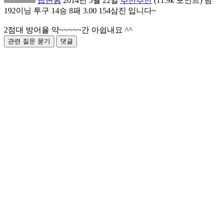
답변됨
2014년 5월 22일
추천추천
(
11.9k
포인트)
님
192이닝 투구 14승 8패 3.00 154삼진 입니다~
2점대 방어율 약~~~~~간 아쉽내요 ^^