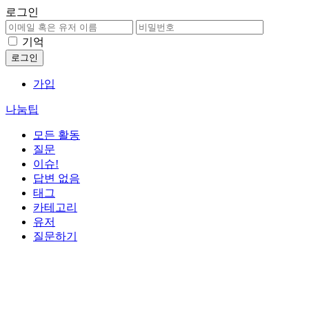
로그인
기억
가입
나눔팁
모든 활동
질문
이슈!
답변 없음
태그
카테고리
유저
질문하기