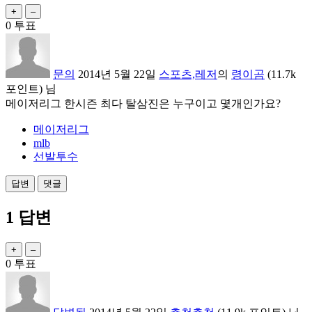
0
투표
문의
2014년 5월 22일
스포츠,레저
의
령이곰
(
11.7k
포인트)
님
메이저리그 한시즌 최다 탈삼진은 누구이고 몇개인가요?
메이저리그
mlb
선발투수
1
답변
0
투표