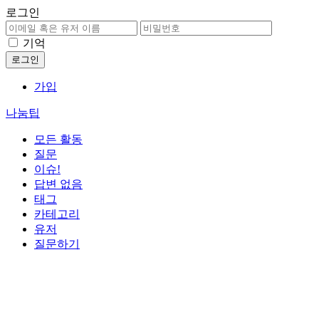
로그인
기억
가입
나눔팁
모든 활동
질문
이슈!
답변 없음
태그
카테고리
유저
질문하기