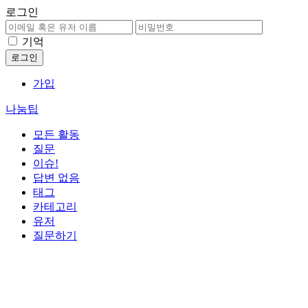
로그인
기억
가입
나눔팁
모든 활동
질문
이슈!
답변 없음
태그
카테고리
유저
질문하기