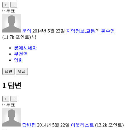
0
투표
문의
2014년 5월 22일
지역정보,교통
의
흰수염
(
11.7k
포인트)
님
롯데시네마
부천역
영화
1
답변
0
투표
답변됨
2014년 5월 22일
아웃라스트
(
13.2k
포인트)