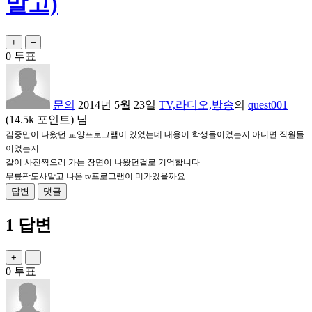
말고)
0
투표
문의
2014년 5월 23일
TV,라디오,방송
의
quest001
(
14.5k
포인트)
님
김중만이 나왔던 교양프로그램이 있었는데 내용이 학생들이었는지 아니면 직원들
이었는지
같이 사진찍으러 가는 장면이 나왔던걸로 기억합니다
무릎팍도사말고 나온 tv프로그램이 머가있을까요
1
답변
0
투표