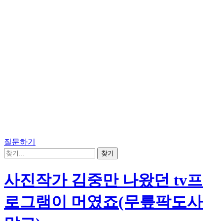
질문하기
사진작가 김중만 나왔던 tv프
로그램이 머였죠(무릎팍도사