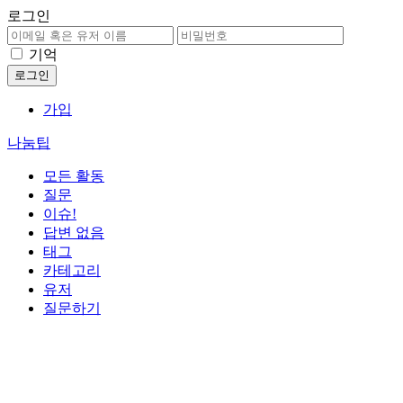
로그인
기억
가입
나눔팁
모든 활동
질문
이슈!
답변 없음
태그
카테고리
유저
질문하기