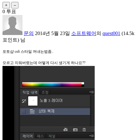
0
투표
문의
2014년 5월 23일
소프트웨어
의
quest001
(
14.5k
포인트)
님
포토샵 cs6 스타일 꺼내는법좀..
모르고 지워버렸는데 어떻게 다시 생기게 하나요??