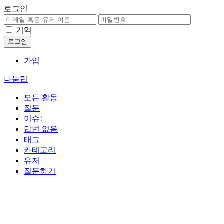
로그인
기억
가입
나눔팁
모든 활동
질문
이슈!
답변 없음
태그
카테고리
유저
질문하기