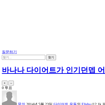
질문하기
바나나 다이어트가 인기던뎁 
0
투표
문의
2014년 5월 23일
다이어트,운동
의
Elisha
(
12.1k
포