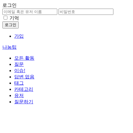
로그인
기억
가입
나눔팁
모든 활동
질문
이슈!
답변 없음
태그
카테고리
유저
질문하기