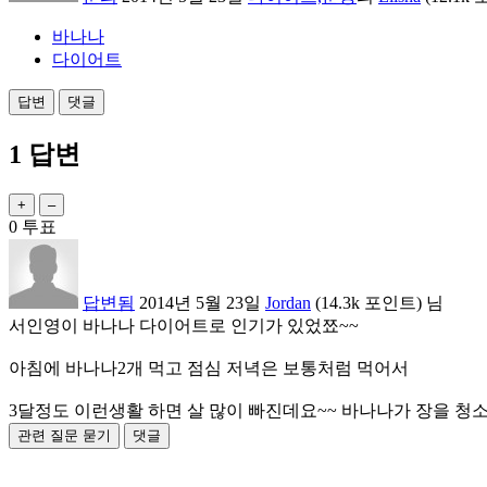
바나나
다이어트
1
답변
0
투표
답변됨
2014년 5월 23일
Jordan
(
14.3k
포인트)
님
서인영이 바나나 다이어트로 인기가 있었쬬~~
아침에 바나나2개 먹고 점심 저녁은 보통처럼 먹어서
3달정도 이런생활 하면 살 많이 빠진데요~~ 바나나가 장을 청