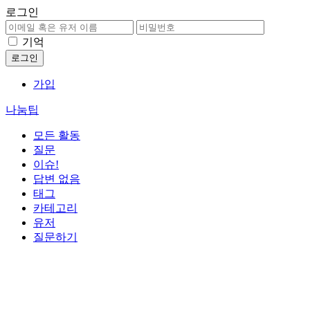
로그인
기억
가입
나눔팁
모든 활동
질문
이슈!
답변 없음
태그
카테고리
유저
질문하기