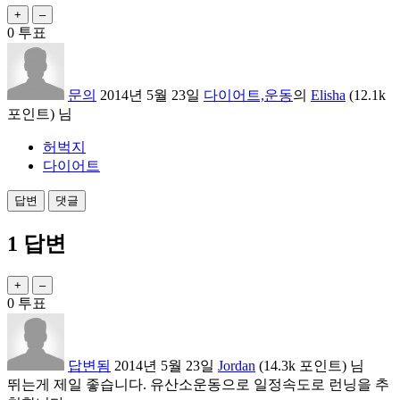
0
투표
문의
2014년 5월 23일
다이어트,운동
의
Elisha
(
12.1k
포인트)
님
허벅지
다이어트
1
답변
0
투표
답변됨
2014년 5월 23일
Jordan
(
14.3k
포인트)
님
뛰는게 제일 좋습니다. 유산소운동으로 일정속도로 런닝을 추