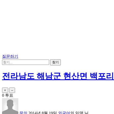
질문하기
전라남도 해남군 현산면 백포리
0
투표
문의
2014년 8월 19일
외국어
의
익명
님