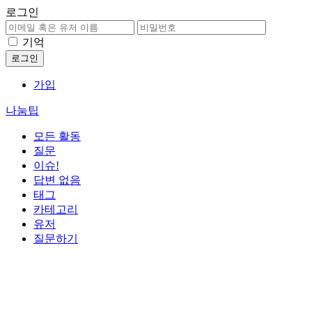
로그인
기억
가입
나눔팁
모든 활동
질문
이슈!
답변 없음
태그
카테고리
유저
질문하기