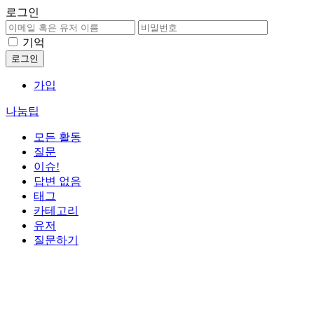
로그인
기억
가입
나눔팁
모든 활동
질문
이슈!
답변 없음
태그
카테고리
유저
질문하기