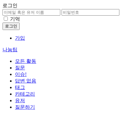
로그인
기억
가입
나눔팁
모든 활동
질문
이슈!
답변 없음
태그
카테고리
유저
질문하기