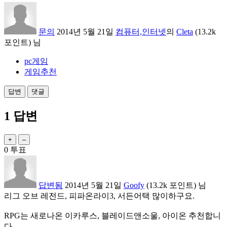
문의
2014년 5월 21일
컴퓨터,인터넷
의
Cleta
(
13.2k
포인트)
님
pc게임
게임추천
1
답변
0
투표
답변됨
2014년 5월 21일
Goofy
(
13.2k
포인트)
님
리그 오브 레전드, 피파온라이3, 서든어택 많이하구요.
RPG는 새로나온 이카루스, 블레이드앤소울, 아이온 추천합니
다.