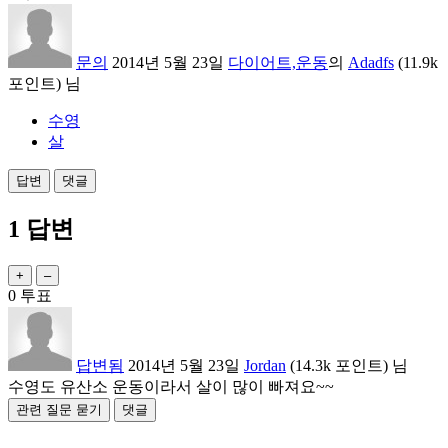
문의
2014년 5월 23일
다이어트,운동
의
Adadfs
(
11.9k
포인트)
님
수영
살
1
답변
0
투표
답변됨
2014년 5월 23일
Jordan
(
14.3k
포인트)
님
수영도 유산소 운동이라서 살이 많이 빠져요~~