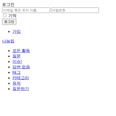
로그인
기억
가입
나눔팁
모든 활동
질문
이슈!
답변 없음
태그
카테고리
유저
질문하기