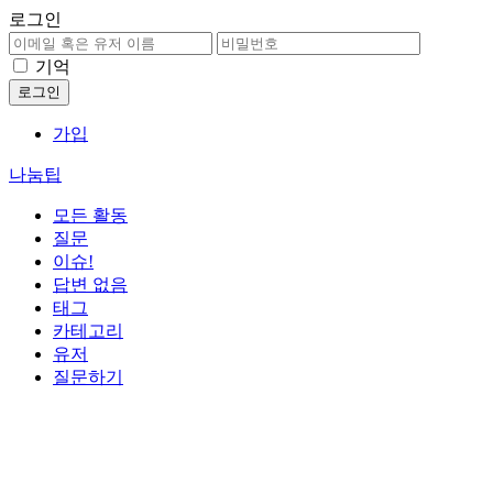
로그인
기억
가입
나눔팁
모든 활동
질문
이슈!
답변 없음
태그
카테고리
유저
질문하기