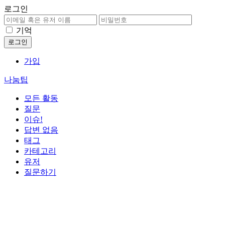
로그인
기억
가입
나눔팁
모든 활동
질문
이슈!
답변 없음
태그
카테고리
유저
질문하기