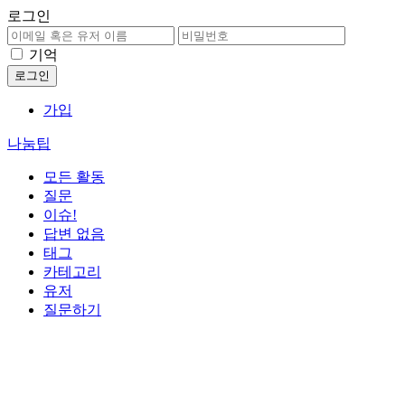
로그인
기억
가입
나눔팁
모든 활동
질문
이슈!
답변 없음
태그
카테고리
유저
질문하기