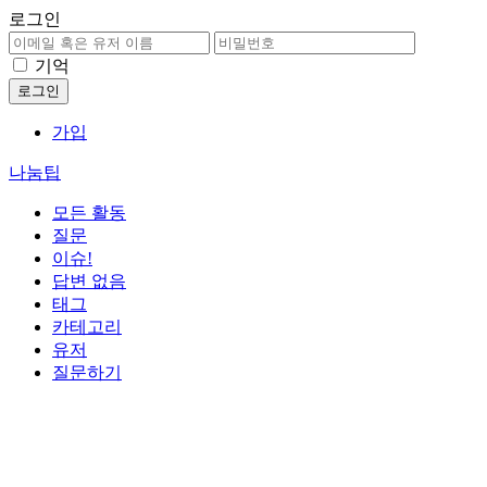
로그인
기억
가입
나눔팁
모든 활동
질문
이슈!
답변 없음
태그
카테고리
유저
질문하기