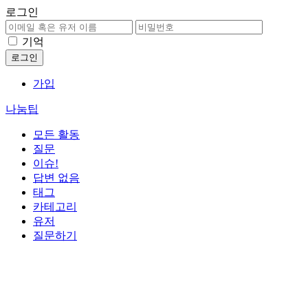
로그인
기억
가입
나눔팁
모든 활동
질문
이슈!
답변 없음
태그
카테고리
유저
질문하기