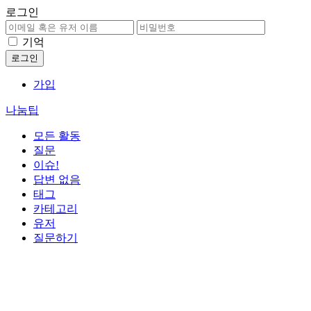
로그인
기억
가입
나눔팁
모든 활동
질문
이슈!
답변 없음
태그
카테고리
유저
질문하기