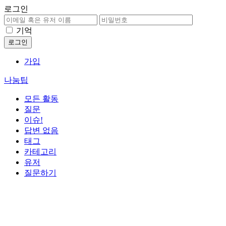
로그인
기억
가입
나눔팁
모든 활동
질문
이슈!
답변 없음
태그
카테고리
유저
질문하기