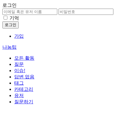
로그인
기억
가입
나눔팁
모든 활동
질문
이슈!
답변 없음
태그
카테고리
유저
질문하기