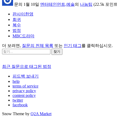
문의
1월 10일
엔터테인먼트,예술
의
나눔팁
(
22.5k
포인트
판사이한영
회귀
복수
법정
MBC드라마
더 보려면,
질문의 전체 목록
또는
인기 태그
를 클릭하십시오.
최근 질문으로 태그된 법정
피드백 보내기
help
terms of service
privacy policy
content policy
twitter
facebook
Snow Theme by
Q2A Market