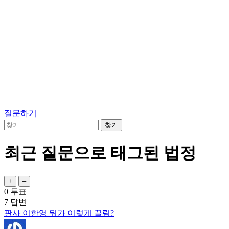
질문하기
최근 질문으로 태그된 법정
0
투표
7
답변
판사 이한영 뭐가 이렇게 끌림?