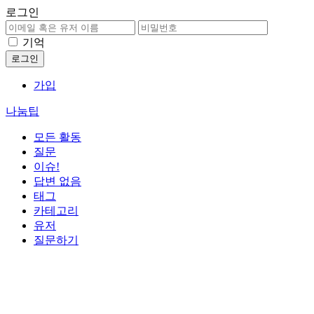
로그인
기억
가입
나눔팁
모든 활동
질문
이슈!
답변 없음
태그
카테고리
유저
질문하기