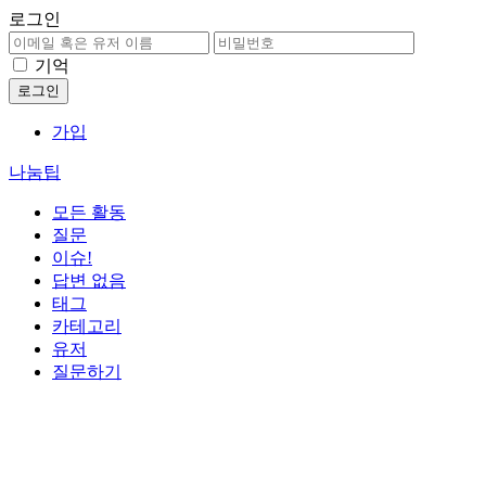
로그인
기억
가입
나눔팁
모든 활동
질문
이슈!
답변 없음
태그
카테고리
유저
질문하기