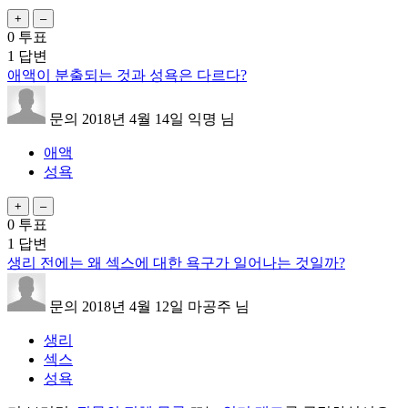
0
투표
1
답변
애액이 분출되는 것과 성욕은 다르다?
문의
2018년 4월 14일
익명
님
애액
성욕
0
투표
1
답변
생리 전에는 왜 섹스에 대한 욕구가 일어나는 것일까?
문의
2018년 4월 12일
마공주
님
생리
섹스
성욕