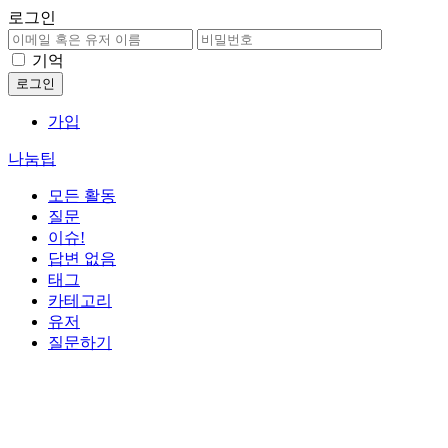
로그인
기억
가입
나눔팁
모든 활동
질문
이슈!
답변 없음
태그
카테고리
유저
질문하기