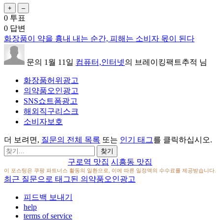
0
투표
0
답변
화장품이 약을 흉내 내는 순간, 피해는 소비자 몫이 된다
문의
1월 11일
컴퓨터,인터넷
의
브레이킹팩트추적
님
화장품허위광고
의약품오인광고
SNS쇼트폼광고
해외직구리스크
소비자보호
더 보려면,
질문의 전체 목록
또는
인기 태그
를 클릭하십시오.
구로역 맛집
시흥동 맛집
이 포스팅은 쿠팡 파트너스 활동의 일환으로, 이에 따른 일정액의 수수료를 제공받습니다.
최근 질문으로 태그된 의약품오인광고
피드백 보내기
help
terms of service