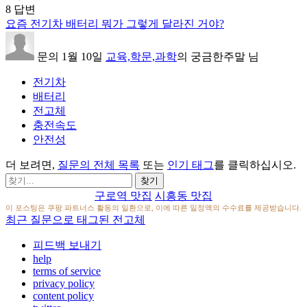
8
답변
요즘 전기차 배터리 뭐가 그렇게 달라진 거야?
문의
1월 10일
교육,학문,과학
의
궁금한주말
님
전기차
배터리
전고체
충전속도
안전성
더 보려면,
질문의 전체 목록
또는
인기 태그
를 클릭하십시오.
구로역 맛집
시흥동 맛집
이 포스팅은 쿠팡 파트너스 활동의 일환으로, 이에 따른 일정액의 수수료를 제공받습니다.
최근 질문으로 태그된 전고체
피드백 보내기
help
terms of service
privacy policy
content policy