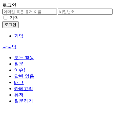
로그인
기억
가입
나눔팁
모든 활동
질문
이슈!
답변 없음
태그
카테고리
유저
질문하기