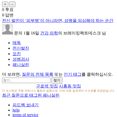
0
투표
0
답변
전신 발진이 ‘피부병’이 아니라면, 성병을 의심해야 하는 순간
문의
1월 16일
건강,의학
의
브레이킹팩트데스크
님
매독
전신발진
오진
성병검사
페니실린
더 보려면,
질문의 전체 목록
또는
인기 태그
를 클릭하십시오.
구로역 맛집
시흥동 맛집
이 포스팅은 쿠팡 파트너스 활동의 일환으로, 이에 따른 일정액의 수수료를 제공받습니다.
최근 질문으로 태그된 페니실린
피드백 보내기
help
terms of service