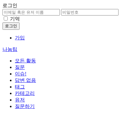
로그인
기억
가입
나눔팁
모든 활동
질문
이슈!
답변 없음
태그
카테고리
유저
질문하기