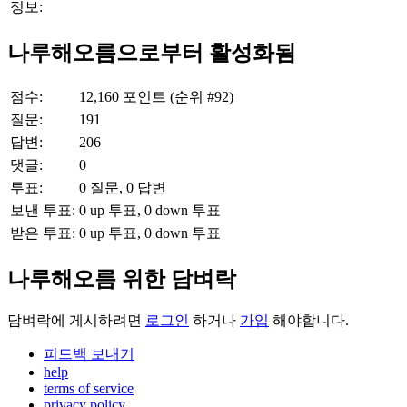
정보:
나루해오름으로부터 활성화됨
점수:
12,160
포인트 (순위 #
92
)
질문:
191
답변:
206
댓글:
0
투표:
0
질문,
0
답변
보낸 투표:
0
up 투표,
0
down 투표
받은 투표:
0
up 투표,
0
down 투표
나루해오름 위한 담벼락
담벼락에 게시하려면
로그인
하거나
가입
해야합니다.
피드백 보내기
help
terms of service
privacy policy