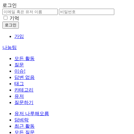
로그인
기억
가입
나눔팁
모든 활동
질문
이슈!
답변 없음
태그
카테고리
유저
질문하기
유저 나루해오름
담벼락
최근 활동
모든 질문