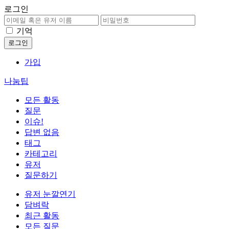
로그인
기억
가입
나눔팁
모든 활동
질문
이슈!
답변 없음
태그
카테고리
유저
질문하기
유저 눈깔연기
담벼락
최근 활동
모든 질문