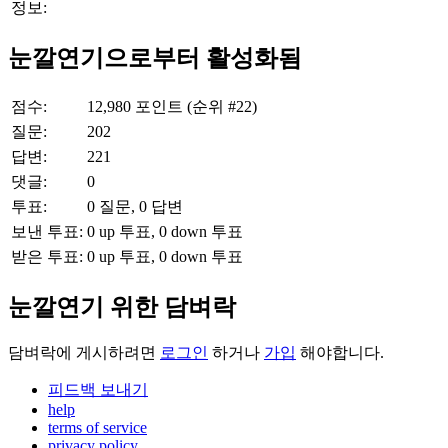
정보:
눈깔연기으로부터 활성화됨
점수:
12,980
포인트 (순위 #
22
)
질문:
202
답변:
221
댓글:
0
투표:
0
질문,
0
답변
보낸 투표:
0
up 투표,
0
down 투표
받은 투표:
0
up 투표,
0
down 투표
눈깔연기 위한 담벼락
담벼락에 게시하려면
로그인
하거나
가입
해야합니다.
피드백 보내기
help
terms of service
privacy policy