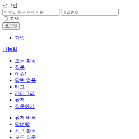
로그인
기억
가입
나눔팁
모든 활동
질문
이슈!
답변 없음
태그
카테고리
유저
질문하기
유저 바름
담벼락
최근 활동
모든 질문