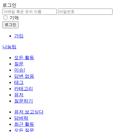
로그인
기억
가입
나눔팁
모든 활동
질문
이슈!
답변 없음
태그
카테고리
유저
질문하기
유저 보고싶다
담벼락
최근 활동
모든 질문