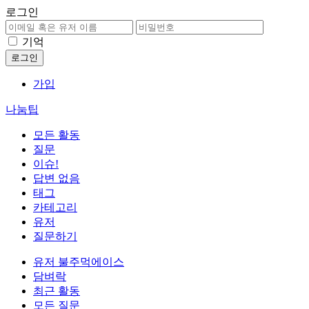
로그인
기억
가입
나눔팁
모든 활동
질문
이슈!
답변 없음
태그
카테고리
유저
질문하기
유저 불주먹에이스
담벼락
최근 활동
모든 질문