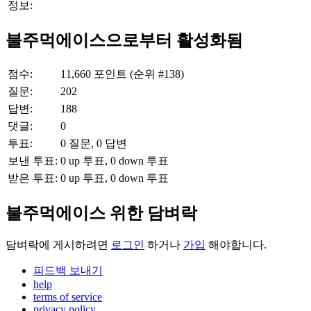
정보:
불주먹에이스으로부터 활성화됨
점수:
11,660
포인트 (순위 #
138
)
질문:
202
답변:
188
댓글:
0
투표:
0
질문,
0
답변
보낸 투표:
0
up 투표,
0
down 투표
받은 투표:
0
up 투표,
0
down 투표
불주먹에이스 위한 담벼락
담벼락에 게시하려면
로그인
하거나
가입
해야합니다.
피드백 보내기
help
terms of service
privacy policy