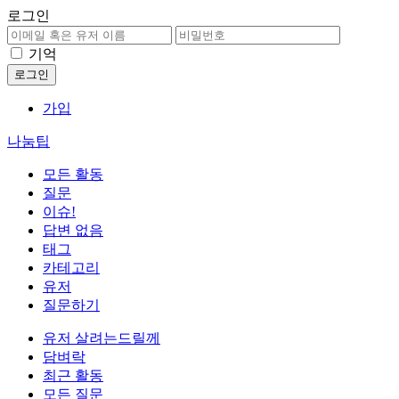
로그인
기억
가입
나눔팁
모든 활동
질문
이슈!
답변 없음
태그
카테고리
유저
질문하기
유저 살려는드릴께
담벼락
최근 활동
모든 질문