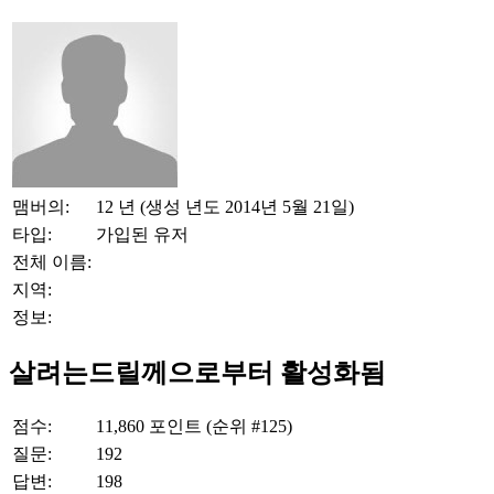
맴버의:
12 년 (생성 년도 2014년 5월 21일)
타입:
가입된 유저
전체 이름:
지역:
정보:
살려는드릴께으로부터 활성화됨
점수:
11,860
포인트 (순위 #
125
)
질문:
192
답변:
198