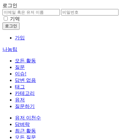
로그인
기억
가입
나눔팁
모든 활동
질문
이슈!
답변 없음
태그
카테고리
유저
질문하기
유저 이천수
담벼락
최근 활동
모든 질문