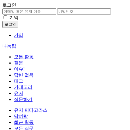
로그인
기억
가입
나눔팁
모든 활동
질문
이슈!
답변 없음
태그
카테고리
유저
질문하기
유저 피타고라스
담벼락
최근 활동
모든 질문