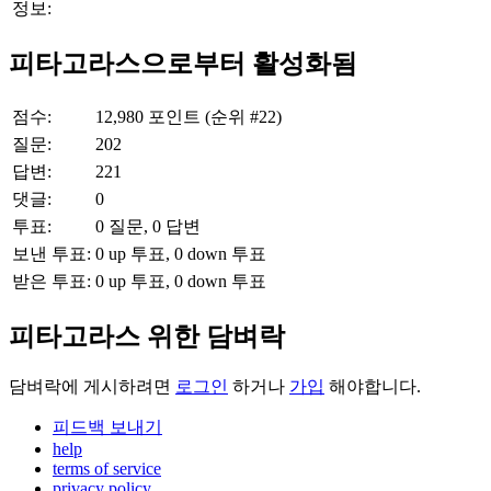
정보:
피타고라스으로부터 활성화됨
점수:
12,980
포인트 (순위 #
22
)
질문:
202
답변:
221
댓글:
0
투표:
0
질문,
0
답변
보낸 투표:
0
up 투표,
0
down 투표
받은 투표:
0
up 투표,
0
down 투표
피타고라스 위한 담벼락
담벼락에 게시하려면
로그인
하거나
가입
해야합니다.
피드백 보내기
help
terms of service
privacy policy