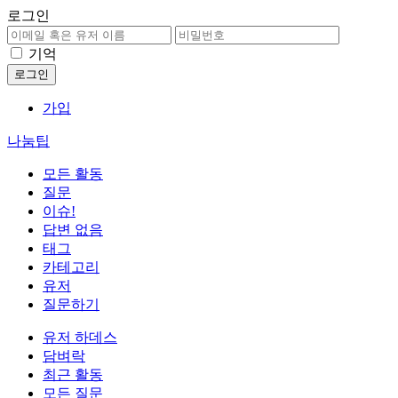
로그인
기억
가입
나눔팁
모든 활동
질문
이슈!
답변 없음
태그
카테고리
유저
질문하기
유저 하데스
담벼락
최근 활동
모든 질문