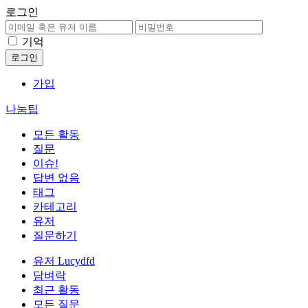
로그인
기억
가입
나눔팁
모든 활동
질문
이슈!
답변 없음
태그
카테고리
유저
질문하기
유저 Lucydfd
담벼락
최근 활동
모든 질문