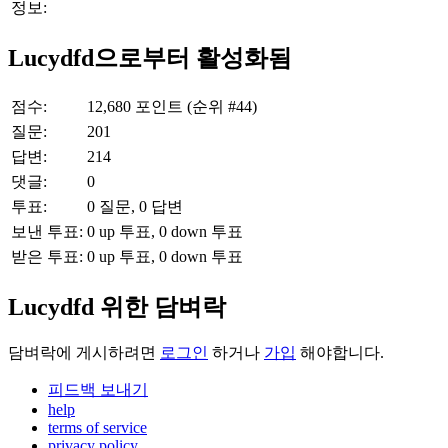
정보:
Lucydfd으로부터 활성화됨
점수:
12,680
포인트 (순위 #
44
)
질문:
201
답변:
214
댓글:
0
투표:
0
질문,
0
답변
보낸 투표:
0
up 투표,
0
down 투표
받은 투표:
0
up 투표,
0
down 투표
Lucydfd 위한 담벼락
담벼락에 게시하려면
로그인
하거나
가입
해야합니다.
피드백 보내기
help
terms of service
privacy policy