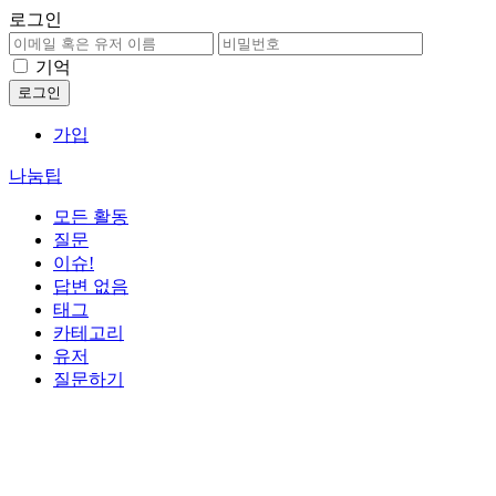
로그인
기억
가입
나눔팁
모든 활동
질문
이슈!
답변 없음
태그
카테고리
유저
질문하기