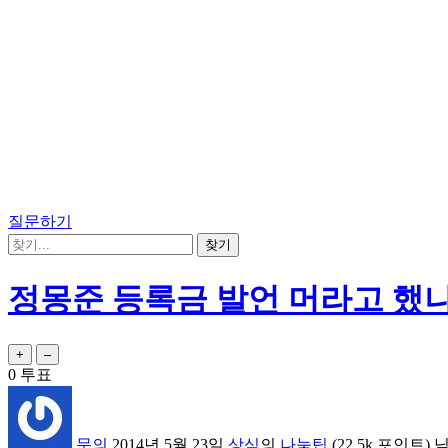
질문하기
정몽준 등록금 발언 머라고 했
0
투표
문의
2014년 5월 23일
상식
의
나눔팁
(
22.5k
포인트)