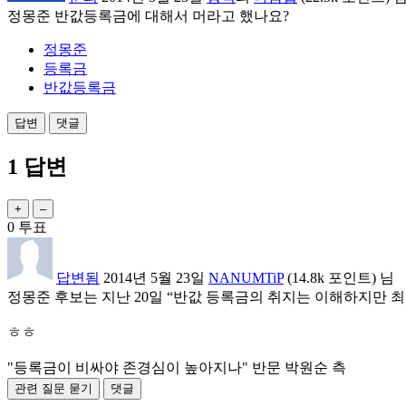
정몽준 반값등록금에 대해서 머라고 했나요?
정몽준
등록금
반값등록금
1
답변
0
투표
답변됨
2014년 5월 23일
NANUMTiP
(
14.8k
포인트)
님
정몽준 후보는 지난 20일 “반값 등록금의 취지는 이해하지만
ㅎㅎ
"등록금이 비싸야 존경심이 높아지나" 반문 박원순 측