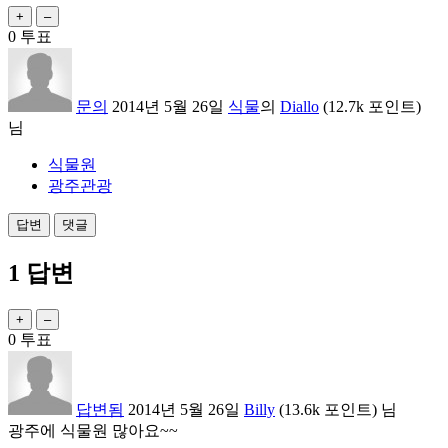
0
투표
문의
2014년 5월 26일
식물
의
Diallo
(
12.7k
포인트)
님
식물원
광주관광
1
답변
0
투표
답변됨
2014년 5월 26일
Billy
(
13.6k
포인트)
님
광주에 식물원 많아요~~