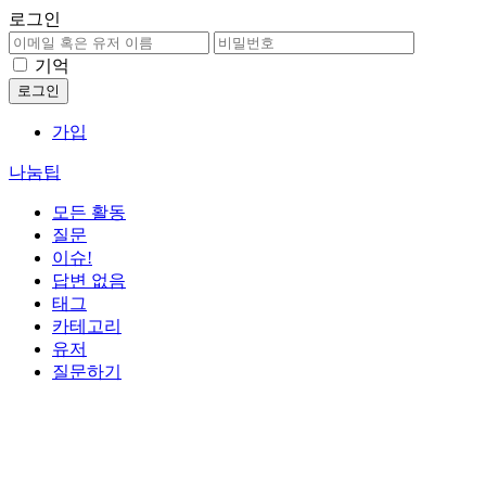
로그인
기억
가입
나눔팁
모든 활동
질문
이슈!
답변 없음
태그
카테고리
유저
질문하기